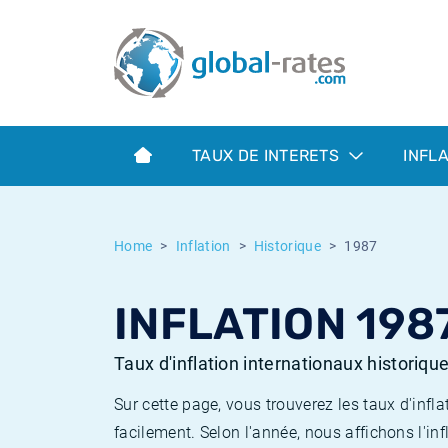
Euribor
Qu'est-ce que l'inflation IPC?
Taux Euribor historiques
Calculateur d’inflation
Term SOFR
Qu'est-ce que l'inflation IPCH?
Taux ESTER historiques
TAUX DE INTERETS
INFL
Banques centrales
Inflation Américain
Taux SOFR historiques
ESTER
Inflation Canadien
Taux SONIA historiques
Home
Inflation
Historique
1987
SONIA
Inflation Europeenne
Taux TONAR historiques
INFLATION 198
SOFR
Inflation Français
Taux d'inflation historiques
Taux d'inflation internationaux historiqu
Sur cette page, vous trouverez les taux d'in
facilement. Selon l'année, nous affichons l'inf