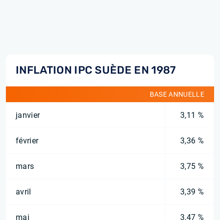
INFLATION IPC SUÈDE EN 1987
BASE ANNUELLE
janvier
3,11 %
février
3,36 %
mars
3,75 %
avril
3,39 %
mai
3,47 %