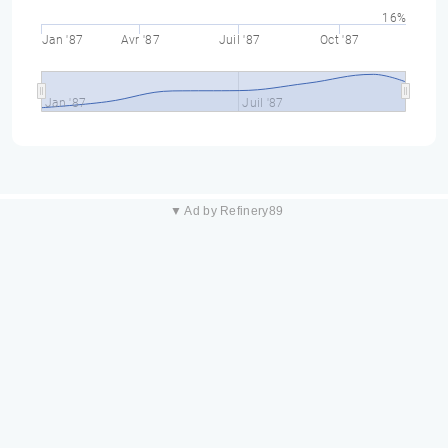
16%
Jan '87
Avr '87
Juil '87
Oct '87
Jan '87
Juil '87
▼ Ad by Refinery89