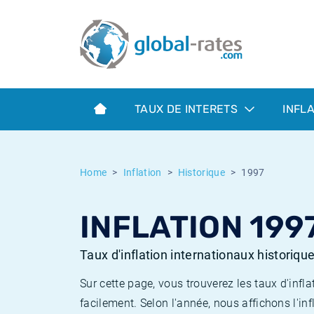
Euribor
Qu'est-ce que l'inflation IPC?
Taux Euribor historiques
Calculateur d’inflation
Term SOFR
Qu'est-ce que l'inflation IPCH?
Taux ESTER historiques
TAUX DE INTERETS
INFL
Banques centrales
Inflation Américain
Taux SOFR historiques
ESTER
Inflation Canadien
Taux SONIA historiques
Home
Inflation
Historique
1997
SONIA
Inflation Europeenne
Taux TONAR historiques
INFLATION 199
SOFR
Inflation Français
Taux d'inflation historiques
Taux d'inflation internationaux historiqu
Sur cette page, vous trouverez les taux d'in
facilement. Selon l'année, nous affichons l'inf