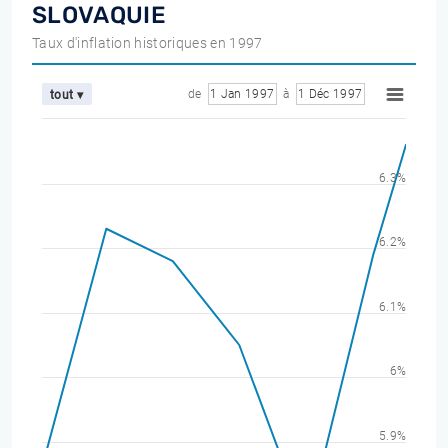
SLOVAQUIE
Taux d'inflation historiques en 1997
de
1 Jan 1997
à
1 Déc 1997
tout ▾
6.3%
6.2%
6.1%
6%
5.9%