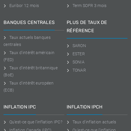
Euribor 12 mois
Term SOFR 3 mois
BANQUES CENTRALES
PLUS DE TAUX DE
RÉFÉRENCE
Taux actuels banques
centrales
SARON
Taux d'intérêt américain
ESTER
(FED)
SONIA
Taux d'intérêt britannique
TONAR
(BoE)
Taux d'intérêt européen
(ECB)
INFLATION IPC
INFLATION IPCH
Qu'est-ce que l'inflation IPC?
Taux d'inflation actuels
Inflation Canada (IPC)
Qu'est-ce que l'inflation