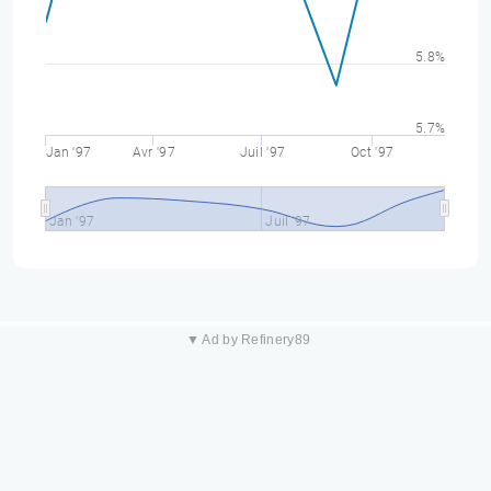
5.8%
5.7%
Jan '97
Avr '97
Juil '97
Oct '97
Jan '97
Juil '97
▼ Ad by Refinery89