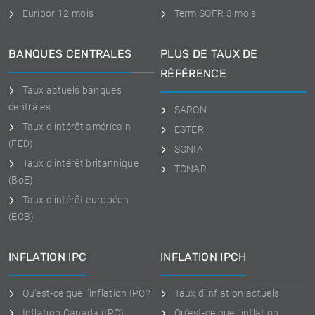
Euribor 12 mois
Term SOFR 3 mois
BANQUES CENTRALES
PLUS DE TAUX DE
RÉFÉRENCE
Taux actuels banques
centrales
SARON
Taux d'intérêt américain
ESTER
(FED)
SONIA
Taux d'intérêt britannique
TONAR
(BoE)
Taux d'intérêt européen
(ECB)
INFLATION IPC
INFLATION IPCH
Qu'est-ce que l'inflation IPC?
Taux d'inflation actuels
Inflation Canada (IPC)
Qu'est-ce que l'inflation