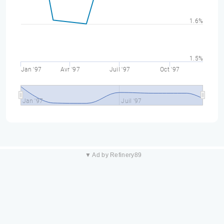
1.6%
1.5%
Jan '97
Avr '97
Juil '97
Oct '97
Jan '97
Juil '97
▼ Ad by Refinery89