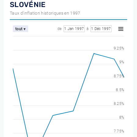
SLOVÉNIE
Taux d'inflation historiques en 1997
de
1 Jan 1997
à
1 Déc 1997
tout ▾
9.25%
9%
8.75%
8.5%
8.25%
8%
7.75%