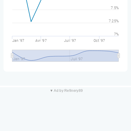
7.5%
7.25%
7%
Jan '97
Avr '97
Juil '97
Oct '97
Jan '97
Juil '97
▼ Ad by Refinery89