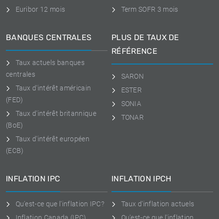
Euribor 12 mois
Term SOFR 3 mois
BANQUES CENTRALES
PLUS DE TAUX DE
RÉFÉRENCE
Taux actuels banques
centrales
SARON
Taux d'intérêt américain
ESTER
(FED)
SONIA
Taux d'intérêt britannique
TONAR
(BoE)
Taux d'intérêt européen
(ECB)
INFLATION IPC
INFLATION IPCH
Qu'est-ce que l'inflation IPC?
Taux d'inflation actuels
Inflation Canada (IPC)
Qu'est-ce que l'inflation