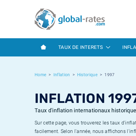
Euribor
Qu'est-ce que l'inflation IPC?
Taux Euribor historiques
Calculateur d’inflation
Term SOFR
Qu'est-ce que l'inflation IPCH?
Taux ESTER historiques
TAUX DE INTERETS
INFL
Banques centrales
Inflation Américain
Taux SOFR historiques
ESTER
Inflation Canadien
Taux SONIA historiques
Home
Inflation
Historique
1997
SONIA
Inflation Europeenne
Taux TONAR historiques
INFLATION 199
SOFR
Inflation Français
Taux d'inflation historiques
Taux d'inflation internationaux historiqu
Sur cette page, vous trouverez les taux d'in
facilement. Selon l'année, nous affichons l'inf