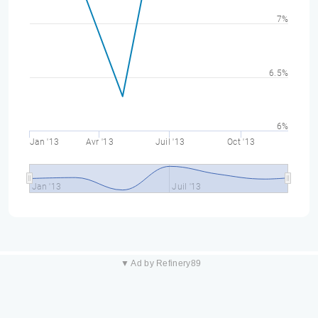
7%
6.5%
6%
Jan '13
Avr '13
Juil '13
Oct '13
Jan '13
Juil '13
▼ Ad by Refinery89