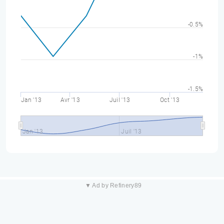
-0.5%
-1%
-1.5%
Jan '13
Avr '13
Juil '13
Oct '13
Jan '13
Juil '13
▼ Ad by Refinery89