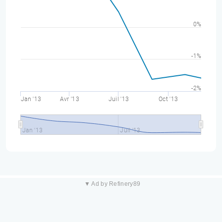
0%
-1%
-2%
Jan '13
Avr '13
Juil '13
Oct '13
Jan '13
Juil '13
▼ Ad by Refinery89