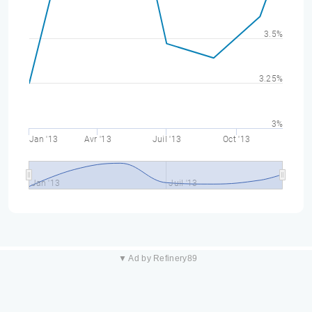
3.5%
3.25%
3%
Jan '13
Avr '13
Juil '13
Oct '13
Jan '13
Juil '13
▼ Ad by Refinery89