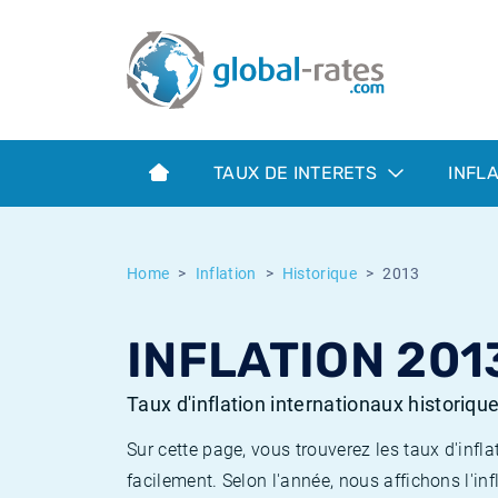
Euribor
Qu'est-ce que l'inflation IPC?
Taux Euribor historiques
Calculateur d’inflation
Term SOFR
Qu'est-ce que l'inflation IPCH?
Taux ESTER historiques
TAUX DE INTERETS
INFL
Banques centrales
Inflation Américain
Taux SOFR historiques
ESTER
Inflation Canadien
Taux SONIA historiques
Home
Inflation
Historique
2013
SONIA
Inflation Europeenne
Taux TONAR historiques
INFLATION 201
SOFR
Inflation Français
Taux d'inflation historiques
Taux d'inflation internationaux historiqu
Sur cette page, vous trouverez les taux d'in
facilement. Selon l'année, nous affichons l'inf