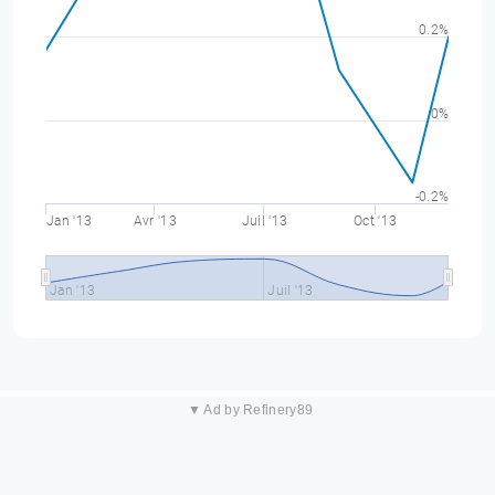
0.2%
0%
-0.2%
Jan '13
Avr '13
Juil '13
Oct '13
Jan '13
Juil '13
▼ Ad by Refinery89