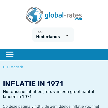
Euribor
Wat is CPI inflatie?
Euribor historie
Inflatiecalculator
Term SOFR
Wat is HICP inflatie?
ESTER historie
Taal
Nederlands
Centrale Banken
Belgische inflatie - CPI
SARON historie
ESTER
Nederlandse inflatie - CPI
SOFR historie
SONIA
Amerikaanse inflatie - CPI
TONAR historie
Historisch
SOFR
Europese inflatie - HICP
Historische inflatie
INFLATIE IN 1971
Historische inflatiecijfers van een groot aantal
landen in 1971
Op deze pagina vindt u de gemiddelde inflatie voor het