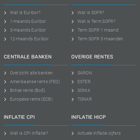
Wat is Euribor?
Wat is SOFR?
1-maands Euribor
Wat is Term SOFR?
3-maands Euribor
Term SOFR 1 maand
12-maands Euribor
Term SOFR 3 maanden
CENTRALE BANKEN
OVERIGE RENTES
Overzicht alle banken
SARON
Amerikaanse rente (FED)
ESTER
Britse rente (BoE)
SONIA
Europese rente (ECB)
TONAR
INFLATIE CPI
INFLATIE HICP
Wat is CPI inflatie?
Actuele inflatie cijfers