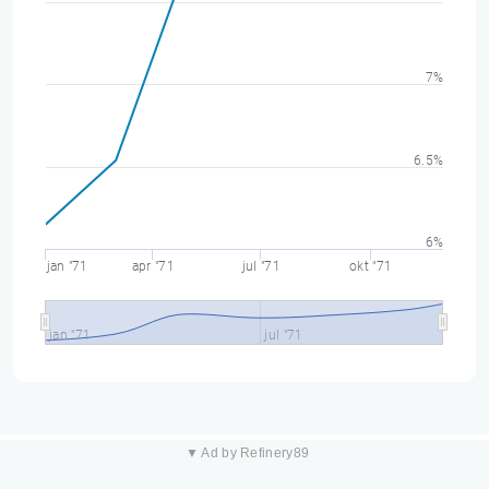
7%
6.5%
6%
jan "71
apr "71
jul "71
okt "71
jan "71
jul "71
▼ Ad by Refinery89