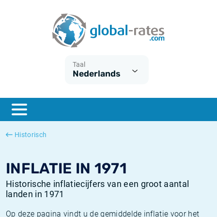
Euribor
Wat is CPI inflatie?
Euribor historie
Inflatiecalculator
Term SOFR
Wat is HICP inflatie?
ESTER historie
Taal
Nederlands
Centrale Banken
Belgische inflatie - CPI
SARON historie
ESTER
Nederlandse inflatie - CPI
SOFR historie
SONIA
Amerikaanse inflatie - CPI
TONAR historie
Historisch
SOFR
Europese inflatie - HICP
Historische inflatie
INFLATIE IN 1971
Historische inflatiecijfers van een groot aantal
landen in 1971
Op deze pagina vindt u de gemiddelde inflatie voor het