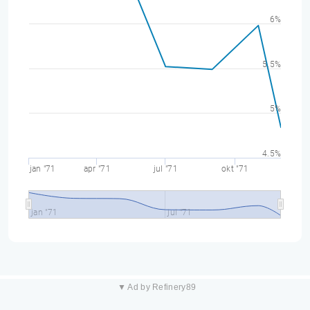
6%
5.5%
5%
4.5%
jan "71
apr "71
jul "71
okt "71
jan "71
jul "71
▼ Ad by Refinery89