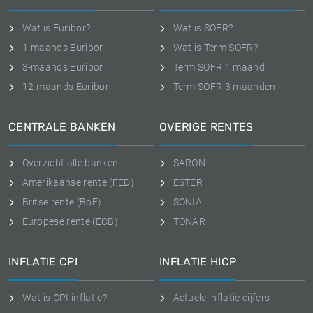
Wat is Euribor?
Wat is SOFR?
1-maands Euribor
Wat is Term SOFR?
3-maands Euribor
Term SOFR 1 maand
12-maands Euribor
Term SOFR 3 maanden
CENTRALE BANKEN
OVERIGE RENTES
Overzicht alle banken
SARON
Amerikaanse rente (FED)
ESTER
Britse rente (BoE)
SONIA
Europese rente (ECB)
TONAR
INFLATIE CPI
INFLATIE HICP
Wat is CPI inflatie?
Actuele inflatie cijfers