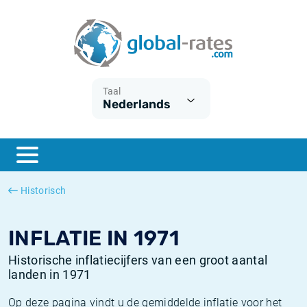
Euribor
Wat is CPI inflatie?
Euribor historie
Inflatiecalculator
Term SOFR
Wat is HICP inflatie?
ESTER historie
Taal
Nederlands
Centrale Banken
Belgische inflatie - CPI
SARON historie
ESTER
Nederlandse inflatie - CPI
SOFR historie
SONIA
Amerikaanse inflatie - CPI
TONAR historie
Historisch
SOFR
Europese inflatie - HICP
Historische inflatie
INFLATIE IN 1971
Historische inflatiecijfers van een groot aantal
landen in 1971
Op deze pagina vindt u de gemiddelde inflatie voor het