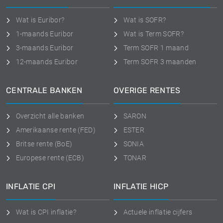
Wat is Euribor?
Wat is SOFR?
1-maands Euribor
Wat is Term SOFR?
3-maands Euribor
Term SOFR 1 maand
12-maands Euribor
Term SOFR 3 maanden
CENTRALE BANKEN
OVERIGE RENTES
Overzicht alle banken
SARON
Amerikaanse rente (FED)
ESTER
Britse rente (BoE)
SONIA
Europese rente (ECB)
TONAR
INFLATIE CPI
INFLATIE HICP
Wat is CPI inflatie?
Actuele inflatie cijfers