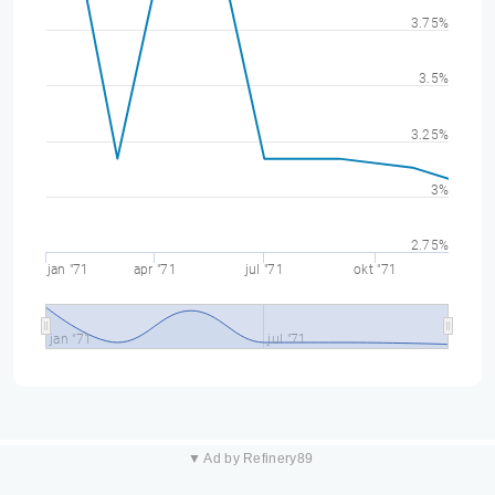
3.75%
3.5%
3.25%
3%
2.75%
jan "71
apr "71
jul "71
okt "71
jan "71
jul "71
▼ Ad by Refinery89