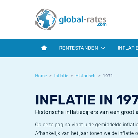
Euribor
Wat is CPI inflatie?
Euribor historie
Inflatiecalculator
Term SOFR
Wat is HICP inflatie?
ESTER historie
RENTESTANDEN
INFLATI
Centrale Banken
Belgische inflatie - CPI
SARON historie
ESTER
Nederlandse inflatie - CPI
SOFR historie
Home
Inflatie
Historisch
1971
SONIA
Amerikaanse inflatie - CPI
TONAR historie
INFLATIE IN 19
SOFR
Europese inflatie - HICP
Historische inflatie
Historische inflatiecijfers van een groot
Op deze pagina vindt u de gemiddelde inflatie
Afhankelijk van het jaar tonen we de inflati