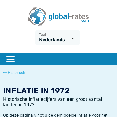
Euribor
Wat is CPI inflatie?
Euribor historie
Inflatiecalculator
Term SOFR
Wat is HICP inflatie?
ESTER historie
Taal
Nederlands
Centrale Banken
Belgische inflatie - CPI
SARON historie
ESTER
Nederlandse inflatie - CPI
SOFR historie
SONIA
Amerikaanse inflatie - CPI
TONAR historie
Historisch
SOFR
Europese inflatie - HICP
Historische inflatie
INFLATIE IN 1972
Historische inflatiecijfers van een groot aantal
landen in 1972
Op deze pagina vindt u de gemiddelde inflatie voor het