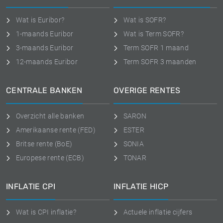
Wat is Euribor?
Wat is SOFR?
1-maands Euribor
Wat is Term SOFR?
3-maands Euribor
Term SOFR 1 maand
12-maands Euribor
Term SOFR 3 maanden
CENTRALE BANKEN
OVERIGE RENTES
Overzicht alle banken
SARON
Amerikaanse rente (FED)
ESTER
Britse rente (BoE)
SONIA
Europese rente (ECB)
TONAR
INFLATIE CPI
INFLATIE HICP
Wat is CPI inflatie?
Actuele inflatie cijfers