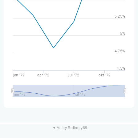
5.25%
5%
4.75%
4.5%
jan "72
apr "72
jul "72
okt "72
jan "72
jul "72
▼ Ad by Refinery89