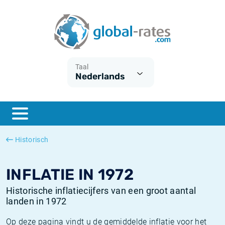
Euribor
Wat is CPI inflatie?
Euribor historie
Inflatiecalculator
Term SOFR
Wat is HICP inflatie?
ESTER historie
Taal
Nederlands
Centrale Banken
Belgische inflatie - CPI
SARON historie
ESTER
Nederlandse inflatie - CPI
SOFR historie
SONIA
Amerikaanse inflatie - CPI
TONAR historie
Historisch
SOFR
Europese inflatie - HICP
Historische inflatie
INFLATIE IN 1972
Historische inflatiecijfers van een groot aantal
landen in 1972
Op deze pagina vindt u de gemiddelde inflatie voor het