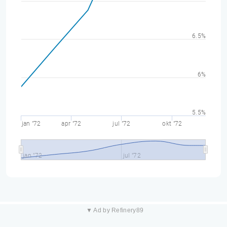
6.5%
6%
5.5%
jan "72
apr "72
jul "72
okt "72
jan "72
jul "72
▼ Ad by Refinery89