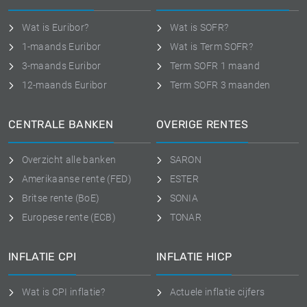
Wat is Euribor?
Wat is SOFR?
1-maands Euribor
Wat is Term SOFR?
3-maands Euribor
Term SOFR 1 maand
12-maands Euribor
Term SOFR 3 maanden
CENTRALE BANKEN
OVERIGE RENTES
Overzicht alle banken
SARON
Amerikaanse rente (FED)
ESTER
Britse rente (BoE)
SONIA
Europese rente (ECB)
TONAR
INFLATIE CPI
INFLATIE HICP
Wat is CPI inflatie?
Actuele inflatie cijfers