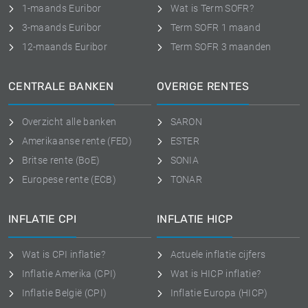
1-maands Euribor
Wat is Term SOFR?
3-maands Euribor
Term SOFR 1 maand
12-maands Euribor
Term SOFR 3 maanden
CENTRALE BANKEN
OVERIGE RENTES
Overzicht alle banken
SARON
Amerikaanse rente (FED)
ESTER
Britse rente (BoE)
SONIA
Europese rente (ECB)
TONAR
INFLATIE CPI
INFLATIE HICP
Wat is CPI inflatie?
Actuele inflatie cijfers
Inflatie Amerika (CPI)
Wat is HICP inflatie?
Inflatie België (CPI)
Inflatie Europa (HICP)