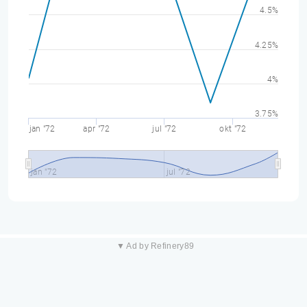
4.5%
4.25%
4%
3.75%
jan "72
apr "72
jul "72
okt "72
jan "72
jul "72
▼ Ad by Refinery89