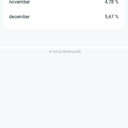
november
4,78 %
december
5,67 %
▼ Ad by Refinery89