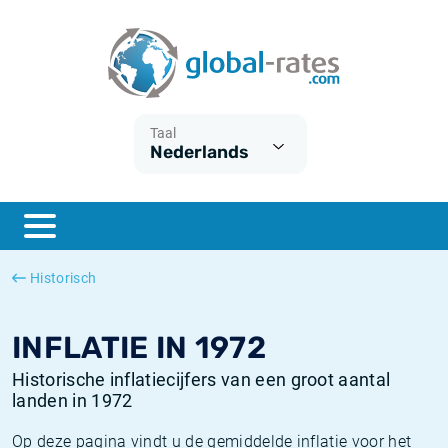
Euribor
Wat is CPI inflatie?
Euribor historie
Inflatiecalculator
Term SOFR
Wat is HICP inflatie?
ESTER historie
Taal
Nederlands
Centrale Banken
Belgische inflatie - CPI
SARON historie
ESTER
Nederlandse inflatie - CPI
SOFR historie
SONIA
Amerikaanse inflatie - CPI
TONAR historie
Historisch
SOFR
Europese inflatie - HICP
Historische inflatie
INFLATIE IN 1972
Historische inflatiecijfers van een groot aantal
landen in 1972
Op deze pagina vindt u de gemiddelde inflatie voor het