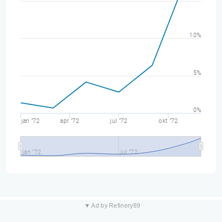
10%
5%
0%
jan "72
apr "72
jul "72
okt "72
jan "72
jul "72
▼ Ad by Refinery89