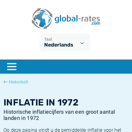
Euribor
Wat is CPI inflatie?
Euribor historie
Inflatiecalculator
Term SOFR
Wat is HICP inflatie?
ESTER historie
Taal
Nederlands
Centrale Banken
Belgische inflatie - CPI
SARON historie
ESTER
Nederlandse inflatie - CPI
SOFR historie
SONIA
Amerikaanse inflatie - CPI
TONAR historie
Historisch
SOFR
Europese inflatie - HICP
Historische inflatie
INFLATIE IN 1972
Historische inflatiecijfers van een groot aantal
landen in 1972
Op deze pagina vindt u de gemiddelde inflatie voor het