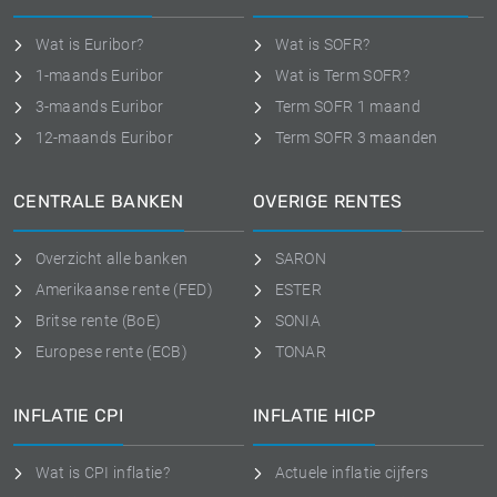
Wat is Euribor?
Wat is SOFR?
1-maands Euribor
Wat is Term SOFR?
3-maands Euribor
Term SOFR 1 maand
12-maands Euribor
Term SOFR 3 maanden
CENTRALE BANKEN
OVERIGE RENTES
Overzicht alle banken
SARON
Amerikaanse rente (FED)
ESTER
Britse rente (BoE)
SONIA
Europese rente (ECB)
TONAR
INFLATIE CPI
INFLATIE HICP
Wat is CPI inflatie?
Actuele inflatie cijfers