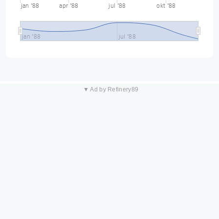
jan "88
apr "88
jul "88
okt "88
jan "88
jul "88
▼ Ad by Refinery89