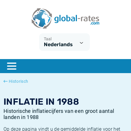
Euribor
Wat is CPI inflatie?
Euribor historie
Inflatiecalculator
Term SOFR
Wat is HICP inflatie?
ESTER historie
Taal
Nederlands
Centrale Banken
Belgische inflatie - CPI
SARON historie
ESTER
Nederlandse inflatie - CPI
SOFR historie
SONIA
Amerikaanse inflatie - CPI
TONAR historie
Historisch
SOFR
Europese inflatie - HICP
Historische inflatie
INFLATIE IN 1988
Historische inflatiecijfers van een groot aantal
landen in 1988
Op deze pagina vindt u de gemiddelde inflatie voor het