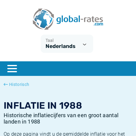
Euribor
Wat is CPI inflatie?
Euribor historie
Inflatiecalculator
Term SOFR
Wat is HICP inflatie?
ESTER historie
Taal
Nederlands
Centrale Banken
Belgische inflatie - CPI
SARON historie
ESTER
Nederlandse inflatie - CPI
SOFR historie
SONIA
Amerikaanse inflatie - CPI
TONAR historie
Historisch
SOFR
Europese inflatie - HICP
Historische inflatie
INFLATIE IN 1988
Historische inflatiecijfers van een groot aantal
landen in 1988
Op deze pagina vindt u de gemiddelde inflatie voor het