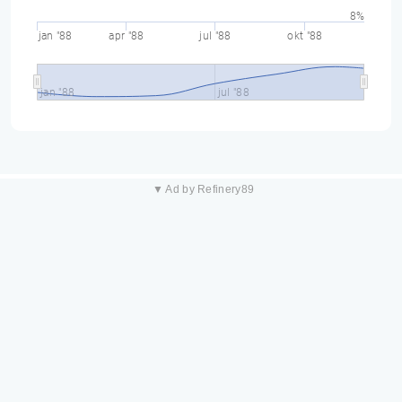
8%
jan "88
apr "88
jul "88
okt "88
jan "88
jul "88
▼ Ad by Refinery89