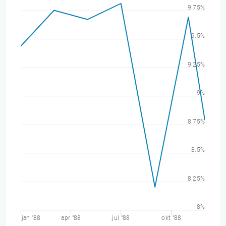
9.75%
9.5%
9.25%
9%
8.75%
8.5%
8.25%
8%
jan "88
apr "88
jul "88
okt "88