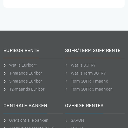
EURIBOR RENTE
SOFR/TERM SOFR RENTE
Wat is Euribor?
Wat is SOFR?
1-maands Euribor
Wat is Term SOFR?
3-maands Euribor
Term SOFR 1 maand
12-maands Euribor
Term SOFR 3 maanden
CENTRALE BANKEN
OVERIGE RENTES
Overzicht alle banken
SARON