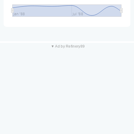
jan "88
jul "88
▼ Ad by Refinery89