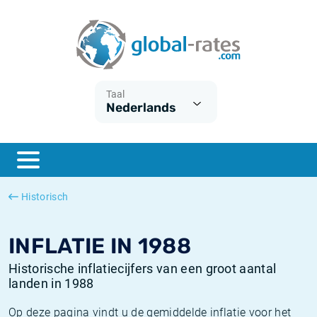
Euribor
Wat is CPI inflatie?
Euribor historie
Inflatiecalculator
Term SOFR
Wat is HICP inflatie?
ESTER historie
Taal
Nederlands
Centrale Banken
Belgische inflatie - CPI
SARON historie
ESTER
Nederlandse inflatie - CPI
SOFR historie
SONIA
Amerikaanse inflatie - CPI
TONAR historie
Historisch
SOFR
Europese inflatie - HICP
Historische inflatie
INFLATIE IN 1988
Historische inflatiecijfers van een groot aantal
landen in 1988
Op deze pagina vindt u de gemiddelde inflatie voor het