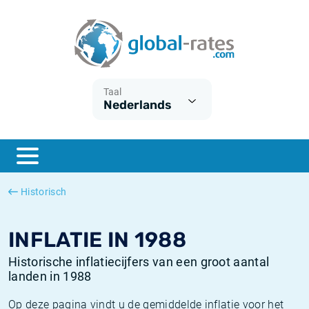
Euribor
Wat is CPI inflatie?
Euribor historie
Inflatiecalculator
Term SOFR
Wat is HICP inflatie?
ESTER historie
Taal
Nederlands
Centrale Banken
Belgische inflatie - CPI
SARON historie
ESTER
Nederlandse inflatie - CPI
SOFR historie
SONIA
Amerikaanse inflatie - CPI
TONAR historie
Historisch
SOFR
Europese inflatie - HICP
Historische inflatie
INFLATIE IN 1988
Historische inflatiecijfers van een groot aantal
landen in 1988
Op deze pagina vindt u de gemiddelde inflatie voor het