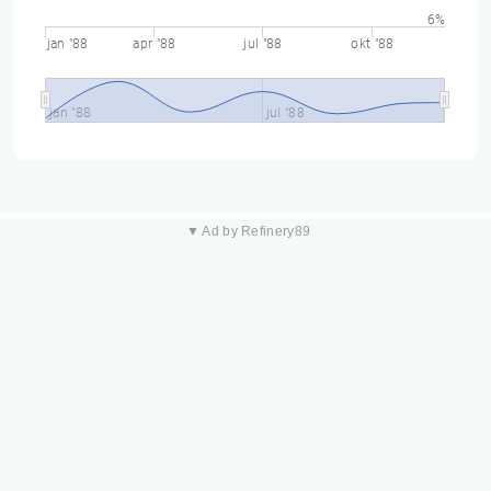
6%
jan "88
apr "88
jul "88
okt "88
jan "88
jul "88
▼ Ad by Refinery89