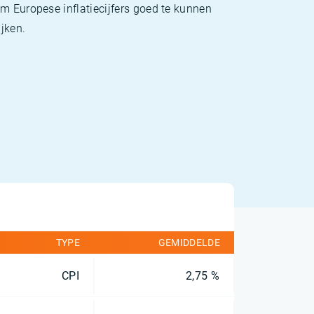
m Europese inflatiecijfers goed te kunnen
jken.
TYPE
GEMIDDELDE
CPI
2,75 %