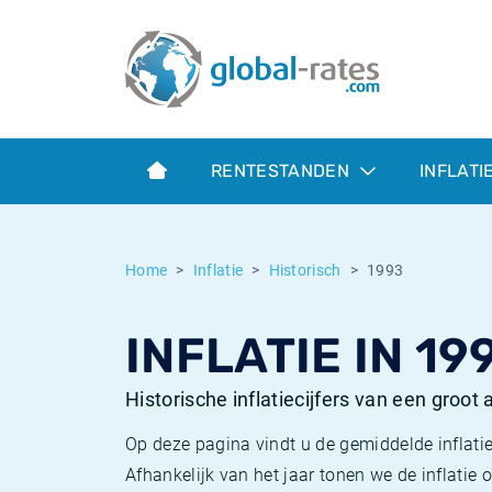
Euribor
Wat is CPI inflatie?
Euribor historie
Inflatiecalculator
Term SOFR
Wat is HICP inflatie?
ESTER historie
RENTESTANDEN
INFLATI
Centrale Banken
Belgische inflatie - CPI
SARON historie
ESTER
Nederlandse inflatie - CPI
SOFR historie
Home
Inflatie
Historisch
1993
SONIA
Amerikaanse inflatie - CPI
TONAR historie
INFLATIE IN 19
SOFR
Europese inflatie - HICP
Historische inflatie
Historische inflatiecijfers van een groot
Op deze pagina vindt u de gemiddelde inflatie
Afhankelijk van het jaar tonen we de inflati