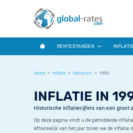
Euribor
Wat is CPI inflatie?
Euribor historie
Inflatiecalculator
Term SOFR
Wat is HICP inflatie?
ESTER historie
RENTESTANDEN
INFLATI
Centrale Banken
Belgische inflatie - CPI
SARON historie
ESTER
Nederlandse inflatie - CPI
SOFR historie
Home
Inflatie
Historisch
1993
SONIA
Amerikaanse inflatie - CPI
TONAR historie
INFLATIE IN 19
SOFR
Europese inflatie - HICP
Historische inflatie
Historische inflatiecijfers van een groot
Op deze pagina vindt u de gemiddelde inflatie
Afhankelijk van het jaar tonen we de inflati