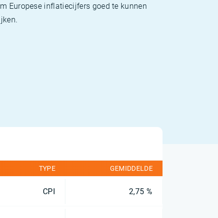
m Europese inflatiecijfers goed te kunnen
jken.
TYPE
GEMIDDELDE
CPI
2,75 %