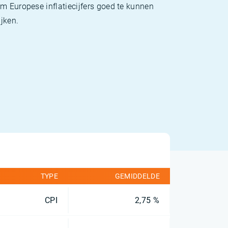
m Europese inflatiecijfers goed te kunnen
jken.
TYPE
GEMIDDELDE
CPI
2,75 %