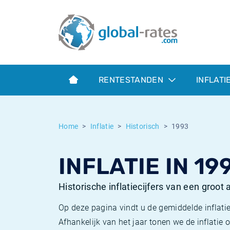
Euribor
Wat is CPI inflatie?
Euribor historie
Inflatiecalculator
Term SOFR
Wat is HICP inflatie?
ESTER historie
RENTESTANDEN
INFLATI
Centrale Banken
Belgische inflatie - CPI
SARON historie
ESTER
Nederlandse inflatie - CPI
SOFR historie
Home
Inflatie
Historisch
1993
SONIA
Amerikaanse inflatie - CPI
TONAR historie
INFLATIE IN 19
SOFR
Europese inflatie - HICP
Historische inflatie
Historische inflatiecijfers van een groot
Op deze pagina vindt u de gemiddelde inflatie
Afhankelijk van het jaar tonen we de inflati