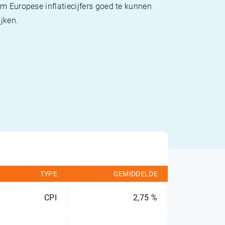
m Europese inflatiecijfers goed te kunnen
jken.
TYPE
GEMIDDELDE
CPI
2,75 %