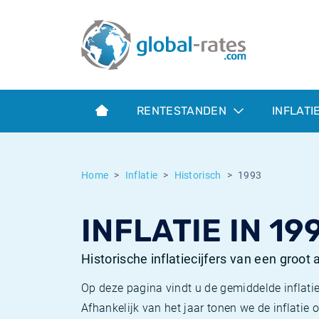
Euribor
Wat is CPI inflatie?
Euribor historie
Inflatiecalculator
Term SOFR
Wat is HICP inflatie?
ESTER historie
RENTESTANDEN
INFLATI
Centrale Banken
Belgische inflatie - CPI
SARON historie
ESTER
Nederlandse inflatie - CPI
SOFR historie
Home
Inflatie
Historisch
1993
SONIA
Amerikaanse inflatie - CPI
TONAR historie
INFLATIE IN 19
SOFR
Europese inflatie - HICP
Historische inflatie
Historische inflatiecijfers van een groot
Op deze pagina vindt u de gemiddelde inflatie
Afhankelijk van het jaar tonen we de inflati