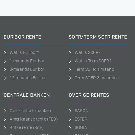
EURIBOR RENTE
SOFR/TERM SOFR RENTE
Wat is Euribor?
Wat is SOFR?
1-maands Euribor
Wat is Term SOFR?
3-maands Euribor
Term SOFR 1 maand
12-maands Euribor
Term SOFR 3 maanden
CENTRALE BANKEN
OVERIGE RENTES
Overzicht alle banken
SARON
Amerikaanse rente (FED)
ESTER
Britse rente (BoE)
SONIA