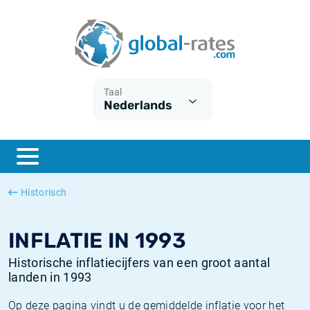
Euribor
Wat is CPI inflatie?
Euribor historie
Inflatiecalculator
Term SOFR
Wat is HICP inflatie?
ESTER historie
Taal
Nederlands
Centrale Banken
Belgische inflatie - CPI
SARON historie
ESTER
Nederlandse inflatie - CPI
SOFR historie
SONIA
Amerikaanse inflatie - CPI
TONAR historie
Historisch
SOFR
Europese inflatie - HICP
Historische inflatie
INFLATIE IN 1993
Historische inflatiecijfers van een groot aantal
landen in 1993
Op deze pagina vindt u de gemiddelde inflatie voor het