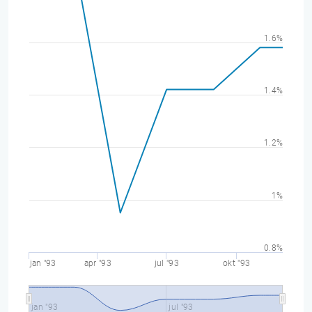
1.6%
1.4%
1.2%
1%
0.8%
jan "93
apr "93
jul "93
okt "93
jan "93
jul "93