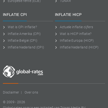
Europese rente (ECB)
TONAR
INFLATIE CPI
INFLATIE HICP
Wat is CPI inflatie?
Actuele inflatie cijfers
Inflatie Amerika (CPI)
Wat is HICP inflatie?
Inflatie België (CPI)
Inflatie Europa (HICP)
Inflatie Nederland (CPI)
Inflatie Nederland (HICP)
Disclaimer
Over ons
© 2009 - 2026
Global-rates.com is een initiatief van Triami Media BV