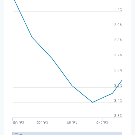
4%
3.9%
3.8%
3.7%
3.6%
3.5%
3.4%
3.3%
jan "93
apr "93
jul "93
okt "93