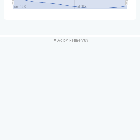
jan "93
jul "93
▼ Ad by Refinery89