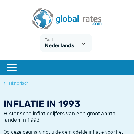
Euribor
Wat is CPI inflatie?
Euribor historie
Inflatiecalculator
Term SOFR
Wat is HICP inflatie?
ESTER historie
Taal
Nederlands
Centrale Banken
Belgische inflatie - CPI
SARON historie
ESTER
Nederlandse inflatie - CPI
SOFR historie
SONIA
Amerikaanse inflatie - CPI
TONAR historie
Historisch
SOFR
Europese inflatie - HICP
Historische inflatie
INFLATIE IN 1993
Historische inflatiecijfers van een groot aantal
landen in 1993
Op deze pagina vindt u de gemiddelde inflatie voor het