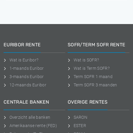
EURIBOR RENTE
SOFR/TERM SOFR RENTE
Wat is Euribor?
Wat is SOFR?
1-maands Euribor
Wat is Term SOFR?
3-maands Euribor
Term SOFR 1 maand
12-maands Euribor
Term SOFR 3 maanden
CENTRALE BANKEN
OVERIGE RENTES
Overzicht alle banken
SARON
Amerikaanse rente (FED)
ESTER