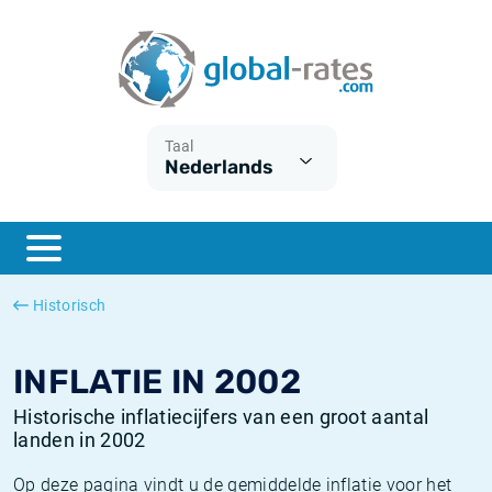
Euribor
Wat is CPI inflatie?
Euribor historie
Inflatiecalculator
Term SOFR
Wat is HICP inflatie?
ESTER historie
Taal
Nederlands
Centrale Banken
Belgische inflatie - CPI
SARON historie
ESTER
Nederlandse inflatie - CPI
SOFR historie
SONIA
Amerikaanse inflatie - CPI
TONAR historie
Historisch
SOFR
Europese inflatie - HICP
Historische inflatie
INFLATIE IN 2002
Historische inflatiecijfers van een groot aantal
landen in 2002
Op deze pagina vindt u de gemiddelde inflatie voor het