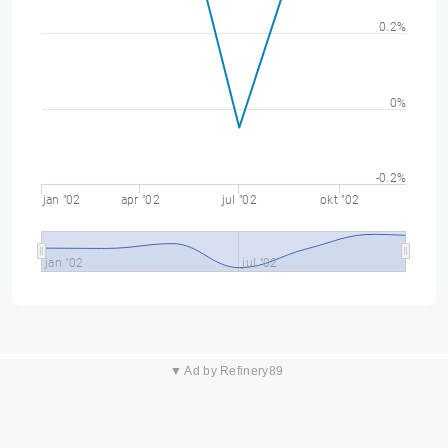
0.2%
0%
-0.2%
jan "02
apr "02
jul "02
okt "02
jan "02
jul "02
▼ Ad by Refinery89