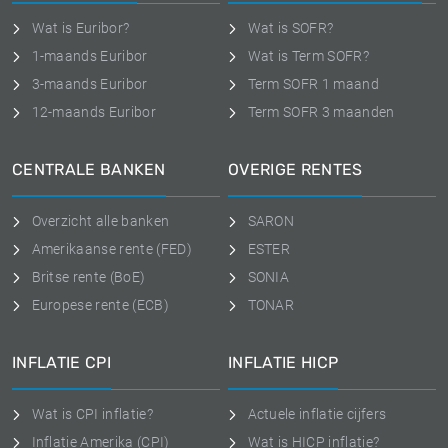
Wat is Euribor?
Wat is SOFR?
1-maands Euribor
Wat is Term SOFR?
3-maands Euribor
Term SOFR 1 maand
12-maands Euribor
Term SOFR 3 maanden
CENTRALE BANKEN
OVERIGE RENTES
Overzicht alle banken
SARON
Amerikaanse rente (FED)
ESTER
Britse rente (BoE)
SONIA
Europese rente (ECB)
TONAR
INFLATIE CPI
INFLATIE HICP
Wat is CPI inflatie?
Actuele inflatie cijfers
Inflatie Amerika (CPI)
Wat is HICP inflatie?