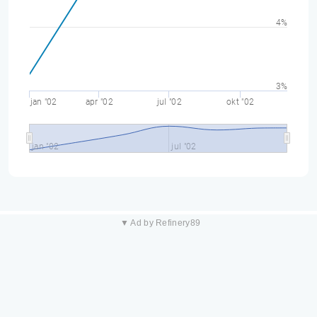
4%
3%
jan "02
apr "02
jul "02
okt "02
jan "02
jul "02
▼ Ad by Refinery89