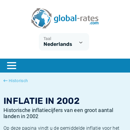
Euribor
Wat is CPI inflatie?
Euribor historie
Inflatiecalculator
Term SOFR
Wat is HICP inflatie?
ESTER historie
Taal
Nederlands
Centrale Banken
Belgische inflatie - CPI
SARON historie
ESTER
Nederlandse inflatie - CPI
SOFR historie
SONIA
Amerikaanse inflatie - CPI
TONAR historie
Historisch
SOFR
Europese inflatie - HICP
Historische inflatie
INFLATIE IN 2002
Historische inflatiecijfers van een groot aantal
landen in 2002
Op deze pagina vindt u de gemiddelde inflatie voor het