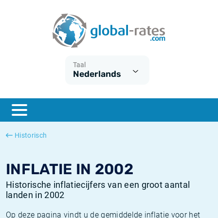
Euribor
Wat is CPI inflatie?
Euribor historie
Inflatiecalculator
Term SOFR
Wat is HICP inflatie?
ESTER historie
Taal
Nederlands
Centrale Banken
Belgische inflatie - CPI
SARON historie
ESTER
Nederlandse inflatie - CPI
SOFR historie
SONIA
Amerikaanse inflatie - CPI
TONAR historie
Historisch
SOFR
Europese inflatie - HICP
Historische inflatie
INFLATIE IN 2002
Historische inflatiecijfers van een groot aantal
landen in 2002
Op deze pagina vindt u de gemiddelde inflatie voor het