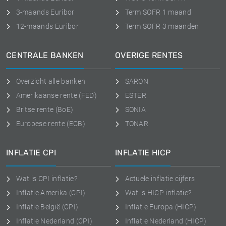
3-maands Euribor
Term SOFR 1 maand
12-maands Euribor
Term SOFR 3 maanden
CENTRALE BANKEN
OVERIGE RENTES
Overzicht alle banken
SARON
Amerikaanse rente (FED)
ESTER
Britse rente (BoE)
SONIA
Europese rente (ECB)
TONAR
INFLATIE CPI
INFLATIE HICP
Wat is CPI inflatie?
Actuele inflatie cijfers
Inflatie Amerika (CPI)
Wat is HICP inflatie?
Inflatie België (CPI)
Inflatie Europa (HICP)
Inflatie Nederland (CPI)
Inflatie Nederland (HICP)