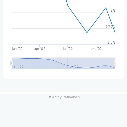
3%
2.75%
2.5%
jan "02
apr "02
jul "02
okt "02
jan "02
jul "02
▼ Ad by Refinery89