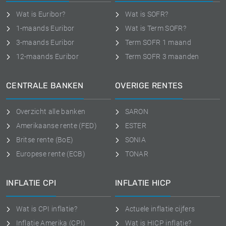
Wat is Euribor?
Wat is SOFR?
1-maands Euribor
Wat is Term SOFR?
3-maands Euribor
Term SOFR 1 maand
12-maands Euribor
Term SOFR 3 maanden
CENTRALE BANKEN
OVERIGE RENTES
Overzicht alle banken
SARON
Amerikaanse rente (FED)
ESTER
Britse rente (BoE)
SONIA
Europese rente (ECB)
TONAR
INFLATIE CPI
INFLATIE HICP
Wat is CPI inflatie?
Actuele inflatie cijfers
Inflatie Amerika (CPI)
Wat is HICP inflatie?