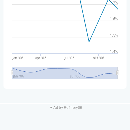
1.7%
1.6%
1.5%
1.4%
jan "06
apr "06
jul "06
okt "06
jan "06
jul "06
▼ Ad by Refinery89