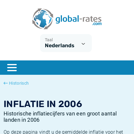
Euribor
Wat is CPI inflatie?
Euribor historie
Inflatiecalculator
Term SOFR
Wat is HICP inflatie?
ESTER historie
Taal
Nederlands
Centrale Banken
Belgische inflatie - CPI
SARON historie
ESTER
Nederlandse inflatie - CPI
SOFR historie
SONIA
Amerikaanse inflatie - CPI
TONAR historie
Historisch
SOFR
Europese inflatie - HICP
Historische inflatie
INFLATIE IN 2006
Historische inflatiecijfers van een groot aantal
landen in 2006
Op deze pagina vindt u de gemiddelde inflatie voor het