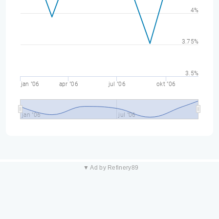
4%
3.75%
3.5%
jan "06
apr "06
jul "06
okt "06
jan "06
jul "06
▼ Ad by Refinery89