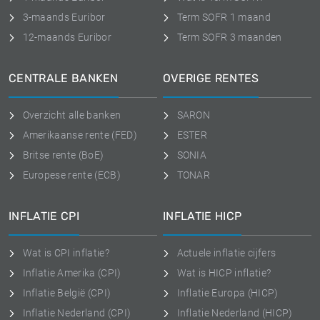
3-maands Euribor
Term SOFR 1 maand
12-maands Euribor
Term SOFR 3 maanden
CENTRALE BANKEN
OVERIGE RENTES
Overzicht alle banken
SARON
Amerikaanse rente (FED)
ESTER
Britse rente (BoE)
SONIA
Europese rente (ECB)
TONAR
INFLATIE CPI
INFLATIE HICP
Wat is CPI inflatie?
Actuele inflatie cijfers
Inflatie Amerika (CPI)
Wat is HICP inflatie?
Inflatie België (CPI)
Inflatie Europa (HICP)
Inflatie Nederland (CPI)
Inflatie Nederland (HICP)