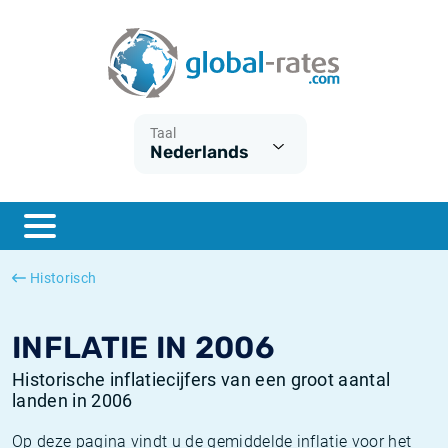
Euribor
Wat is CPI inflatie?
Euribor historie
Inflatiecalculator
Term SOFR
Wat is HICP inflatie?
ESTER historie
Taal
Nederlands
Centrale Banken
Belgische inflatie - CPI
SARON historie
ESTER
Nederlandse inflatie - CPI
SOFR historie
SONIA
Amerikaanse inflatie - CPI
TONAR historie
Historisch
SOFR
Europese inflatie - HICP
Historische inflatie
INFLATIE IN 2006
Historische inflatiecijfers van een groot aantal
landen in 2006
Op deze pagina vindt u de gemiddelde inflatie voor het