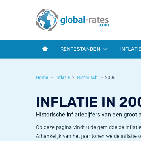
Euribor
Wat is CPI inflatie?
Euribor historie
Inflatiecalculator
Term SOFR
Wat is HICP inflatie?
ESTER historie
RENTESTANDEN
INFLATI
Centrale Banken
Belgische inflatie - CPI
SARON historie
ESTER
Nederlandse inflatie - CPI
SOFR historie
Home
Inflatie
Historisch
2006
SONIA
Amerikaanse inflatie - CPI
TONAR historie
INFLATIE IN 20
SOFR
Europese inflatie - HICP
Historische inflatie
Historische inflatiecijfers van een groot
Op deze pagina vindt u de gemiddelde inflatie
Afhankelijk van het jaar tonen we de inflati