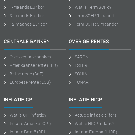
1-maands Euribor
Wat is Term SOFR?
3-maands Euribor
Term SOFR 1 maand
12-maands Euribor
Term SOFR 3 maanden
CENTRALE BANKEN
OVERIGE RENTES
Overzicht alle banken
SARON
Amerikaanse rente (FED)
ESTER
Britse rente (BoE)
SONIA
Europese rente (ECB)
TONAR
INFLATIE CPI
INFLATIE HICP
Wat is CPI inflatie?
Actuele inflatie cijfers
Inflatie Amerika (CPI)
Wat is HICP inflatie?
Inflatie België (CPI)
Inflatie Europa (HICP)