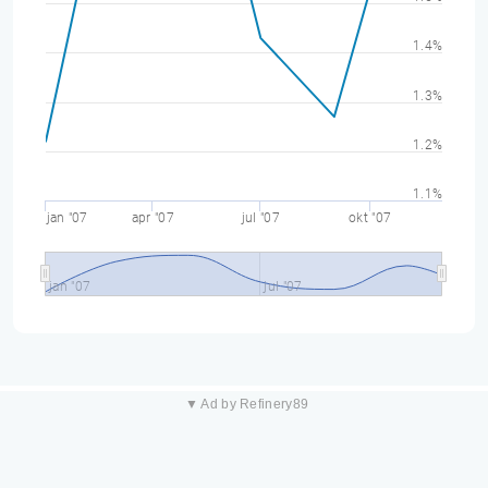
1.4%
1.3%
1.2%
1.1%
jan "07
apr "07
jul "07
okt "07
jan "07
jul "07
▼ Ad by Refinery89