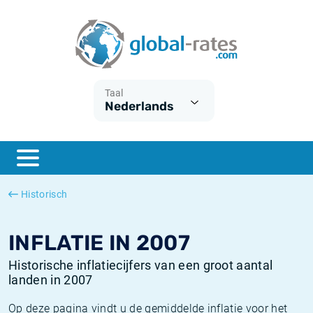
Euribor
Wat is CPI inflatie?
Euribor historie
Inflatiecalculator
Term SOFR
Wat is HICP inflatie?
ESTER historie
Taal
Nederlands
Centrale Banken
Belgische inflatie - CPI
SARON historie
ESTER
Nederlandse inflatie - CPI
SOFR historie
SONIA
Amerikaanse inflatie - CPI
TONAR historie
Historisch
SOFR
Europese inflatie - HICP
Historische inflatie
INFLATIE IN 2007
Historische inflatiecijfers van een groot aantal
landen in 2007
Op deze pagina vindt u de gemiddelde inflatie voor het