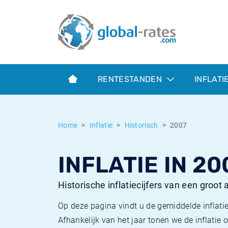
Euribor
Wat is CPI inflatie?
Euribor historie
Inflatiecalculator
Term SOFR
Wat is HICP inflatie?
ESTER historie
RENTESTANDEN
INFLATI
Centrale Banken
Belgische inflatie - CPI
SARON historie
ESTER
Nederlandse inflatie - CPI
SOFR historie
Home
Inflatie
Historisch
2007
SONIA
Amerikaanse inflatie - CPI
TONAR historie
INFLATIE IN 20
SOFR
Europese inflatie - HICP
Historische inflatie
Historische inflatiecijfers van een groot
Op deze pagina vindt u de gemiddelde inflatie
Afhankelijk van het jaar tonen we de inflati