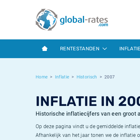
Euribor
Wat is CPI inflatie?
Euribor historie
Inflatiecalculator
Term SOFR
Wat is HICP inflatie?
ESTER historie
RENTESTANDEN
INFLATI
Centrale Banken
Belgische inflatie - CPI
SARON historie
ESTER
Nederlandse inflatie - CPI
SOFR historie
Home
Inflatie
Historisch
2007
SONIA
Amerikaanse inflatie - CPI
TONAR historie
INFLATIE IN 20
SOFR
Europese inflatie - HICP
Historische inflatie
Historische inflatiecijfers van een groot
Op deze pagina vindt u de gemiddelde inflatie
Afhankelijk van het jaar tonen we de inflati