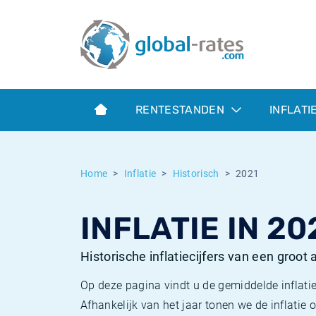
Euribor
Wat is CPI inflatie?
Euribor historie
Inflatiecalculator
Term SOFR
Wat is HICP inflatie?
ESTER historie
RENTESTANDEN
INFLATI
Centrale Banken
Belgische inflatie - CPI
SARON historie
ESTER
Nederlandse inflatie - CPI
SOFR historie
Home
Inflatie
Historisch
2021
SONIA
Amerikaanse inflatie - CPI
TONAR historie
INFLATIE IN 20
SOFR
Europese inflatie - HICP
Historische inflatie
Historische inflatiecijfers van een groot
Op deze pagina vindt u de gemiddelde inflatie
Afhankelijk van het jaar tonen we de inflati