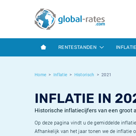
Euribor
Wat is CPI inflatie?
Euribor historie
Inflatiecalculator
Term SOFR
Wat is HICP inflatie?
ESTER historie
RENTESTANDEN
INFLATI
Centrale Banken
Belgische inflatie - CPI
SARON historie
ESTER
Nederlandse inflatie - CPI
SOFR historie
Home
Inflatie
Historisch
2021
SONIA
Amerikaanse inflatie - CPI
TONAR historie
INFLATIE IN 20
SOFR
Europese inflatie - HICP
Historische inflatie
Historische inflatiecijfers van een groot
Op deze pagina vindt u de gemiddelde inflatie
Afhankelijk van het jaar tonen we de inflati