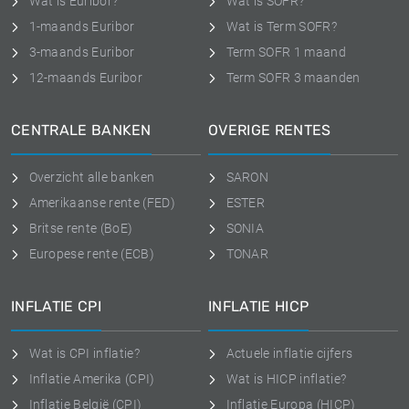
Wat is Euribor?
Wat is SOFR?
1-maands Euribor
Wat is Term SOFR?
3-maands Euribor
Term SOFR 1 maand
12-maands Euribor
Term SOFR 3 maanden
CENTRALE BANKEN
OVERIGE RENTES
Overzicht alle banken
SARON
Amerikaanse rente (FED)
ESTER
Britse rente (BoE)
SONIA
Europese rente (ECB)
TONAR
INFLATIE CPI
INFLATIE HICP
Wat is CPI inflatie?
Actuele inflatie cijfers
Inflatie Amerika (CPI)
Wat is HICP inflatie?
Inflatie België (CPI)
Inflatie Europa (HICP)