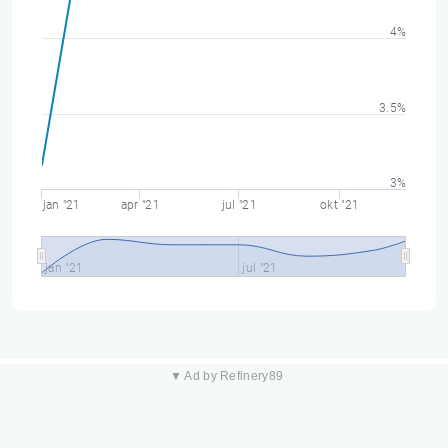
4%
3.5%
3%
jan "21
apr "21
jul "21
okt "21
jan "21
jul "21
▼ Ad by Refinery89