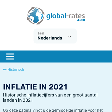
Euribor
Wat is CPI inflatie?
Euribor historie
Inflatiecalculator
Term SOFR
Wat is HICP inflatie?
ESTER historie
Taal
Nederlands
Centrale Banken
Belgische inflatie - CPI
SARON historie
ESTER
Nederlandse inflatie - CPI
SOFR historie
SONIA
Amerikaanse inflatie - CPI
TONAR historie
Historisch
SOFR
Europese inflatie - HICP
Historische inflatie
INFLATIE IN 2021
Historische inflatiecijfers van een groot aantal
landen in 2021
Op deze pagina vindt u de gemiddelde inflatie voor het