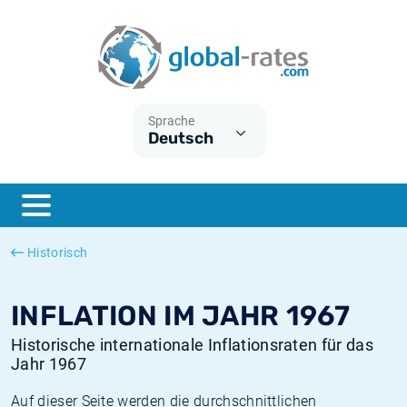
Euribor
Was ist die VPI-Inflation?
Historische Euribor-Sätze
Inflationsrechner
Term SOFR
Was ist die HVPI-Inflation?
Historische ESTER-Sätze
Sprache
Deutsch
Zentralbanken
Amerikanische inflation
Historische SARON-Sätze
ESTER
Deutsche inflation
Historische SOFR-Sätze
SONIA
Europäische inflation
Historische SONIA-Sätze
Historisch
SOFR
Schweizerische inflation
Historische Inflationsraten
INFLATION IM JAHR 1967
Historische internationale Inflationsraten für das
Jahr 1967
Auf dieser Seite werden die durchschnittlichen