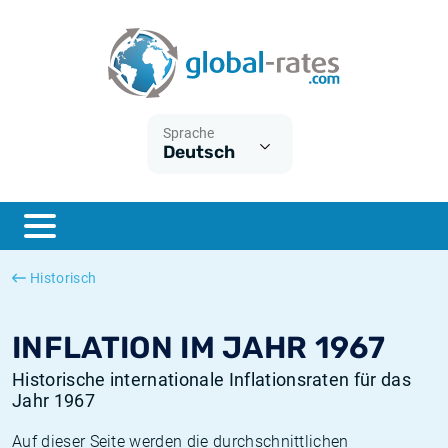
Euribor
Was ist die VPI-Inflation?
Historische Euribor-Sätze
Inflationsrechner
Term SOFR
Was ist die HVPI-Inflation?
Historische ESTER-Sätze
Sprache
Deutsch
Zentralbanken
Amerikanische inflation
Historische SARON-Sätze
ESTER
Deutsche inflation
Historische SOFR-Sätze
SONIA
Europäische inflation
Historische SONIA-Sätze
Historisch
SOFR
Schweizerische inflation
Historische Inflationsraten
INFLATION IM JAHR 1967
Historische internationale Inflationsraten für das
Jahr 1967
Auf dieser Seite werden die durchschnittlichen