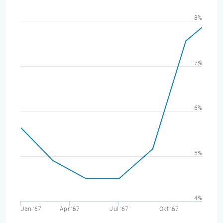
8%
7%
6%
5%
4%
Jan '67
Apr '67
Jul '67
Okt '67