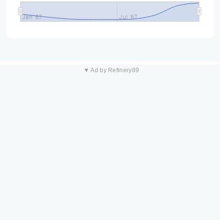
Jan '67
Jul '67
▼ Ad by Refinery89