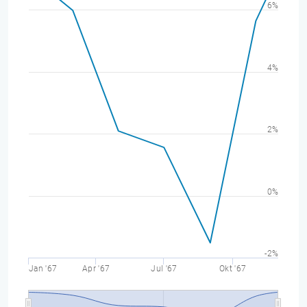
6%
4%
2%
0%
-2%
Jan '67
Apr '67
Jul '67
Okt '67