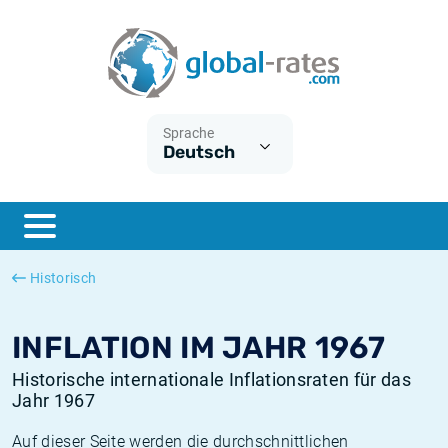
Euribor
Was ist die VPI-Inflation?
Historische Euribor-Sätze
Inflationsrechner
Term SOFR
Was ist die HVPI-Inflation?
Historische ESTER-Sätze
Sprache
Deutsch
Zentralbanken
Amerikanische inflation
Historische SARON-Sätze
ESTER
Deutsche inflation
Historische SOFR-Sätze
SONIA
Europäische inflation
Historische SONIA-Sätze
Historisch
SOFR
Schweizerische inflation
Historische Inflationsraten
INFLATION IM JAHR 1967
Historische internationale Inflationsraten für das
Jahr 1967
Auf dieser Seite werden die durchschnittlichen