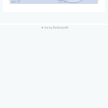
Jan '67
Jul '67
▼ Ad by Refinery89