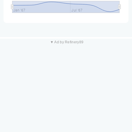
Jan '67
Jul '67
▼ Ad by Refinery89