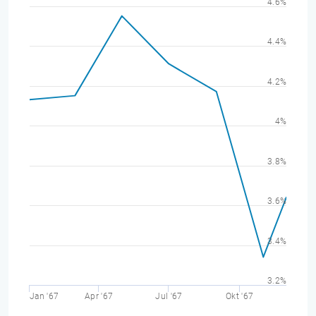
4.6%
4.4%
4.2%
4%
3.8%
3.6%
3.4%
3.2%
Jan '67
Apr '67
Jul '67
Okt '67