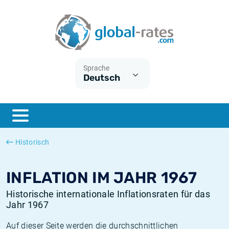
Euribor
Was ist die VPI-Inflation?
Historische Euribor-Sätze
Inflationsrechner
Term SOFR
Was ist die HVPI-Inflation?
Historische ESTER-Sätze
Sprache
Deutsch
Zentralbanken
Amerikanische inflation
Historische SARON-Sätze
ESTER
Deutsche inflation
Historische SOFR-Sätze
SONIA
Europäische inflation
Historische SONIA-Sätze
Historisch
SOFR
Schweizerische inflation
Historische Inflationsraten
INFLATION IM JAHR 1967
Historische internationale Inflationsraten für das
Jahr 1967
Auf dieser Seite werden die durchschnittlichen