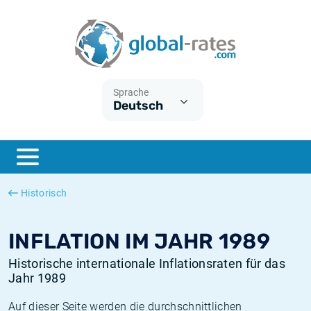
Euribor
Was ist die VPI-Inflation?
Historische Euribor-Sätze
Inflationsrechner
Term SOFR
Was ist die HVPI-Inflation?
Historische ESTER-Sätze
Sprache
Deutsch
Zentralbanken
Amerikanische inflation
Historische SARON-Sätze
ESTER
Deutsche inflation
Historische SOFR-Sätze
SONIA
Europäische inflation
Historische SONIA-Sätze
Historisch
SOFR
Schweizerische inflation
Historische Inflationsraten
INFLATION IM JAHR 1989
Historische internationale Inflationsraten für das
Jahr 1989
Auf dieser Seite werden die durchschnittlichen